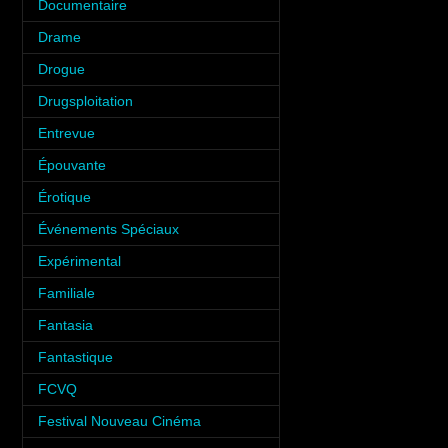
Documentaire
(6)
Drame
(6)
Drogue
(6)
Drugsploitation
(2)
Entrevue
(31)
Épouvante
(9)
Érotique
(12)
Événements Spéciaux
(34)
Expérimental
(2)
Familiale
(10)
Fantasia
(35)
Fantastique
(8)
FCVQ
(1)
Festival Nouveau Cinéma
(2)