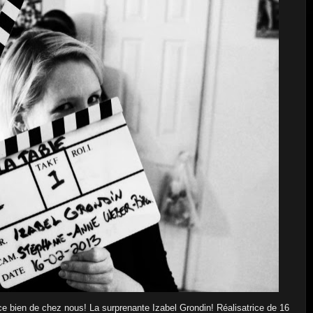
e bien de chez nous! La surprenante Izabel Grondin! Réalisatrice de 16