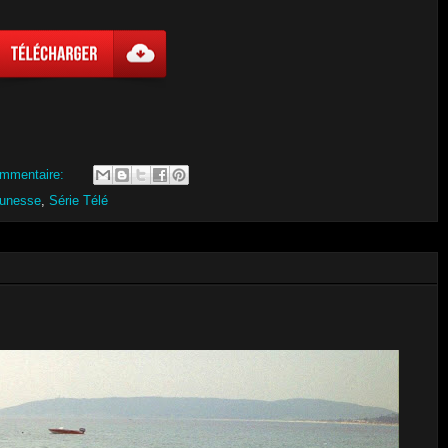
mmentaire:
unesse
,
Série Télé