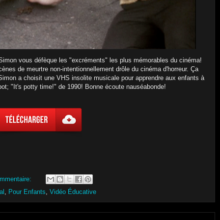
Simon vous défèque les "excréments" les plus mémorables du cinéma!
cènes de meurtre non-intentionnellement drôle du cinéma d'horreur. Ça
Simon a choisit une VHS insolite musicale pour apprendre aux enfants à
t pot; "It's potty time!" de 1990! Bonne écoute nauséabonde!
mmentaire:
al
,
Pour Enfants
,
Vidéo Éducative