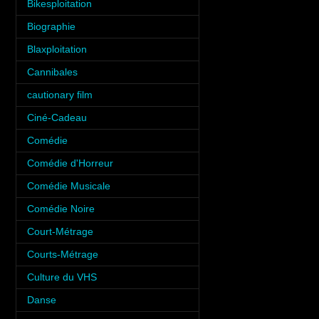
Bikesploitation
(3)
Biographie
(3)
Blaxploitation
(1)
Cannibales
(1)
cautionary film
(1)
Ciné-Cadeau
(1)
Comédie
(10)
Comédie d'Horreur
(8)
Comédie Musicale
(3)
Comédie Noire
(3)
Court-Métrage
(6)
Courts-Métrage
(1)
Culture du VHS
(5)
Danse
(5)