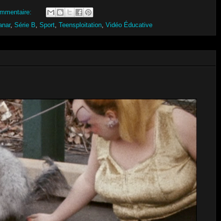
mmentaire:
anar
,
Série B
,
Sport
,
Teensploitation
,
Vidéo Éducative