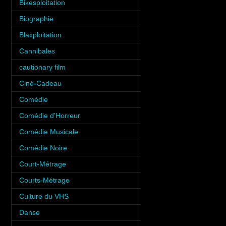
Bikesploitation
(3)
Biographie
(3)
Blaxploitation
(1)
Cannibales
(1)
cautionary film
(1)
Ciné-Cadeau
(1)
Comédie
(10)
Comédie d'Horreur
(8)
Comédie Musicale
(3)
Comédie Noire
(3)
Court-Métrage
(6)
Courts-Métrage
(1)
Culture du VHS
(5)
Danse
(5)