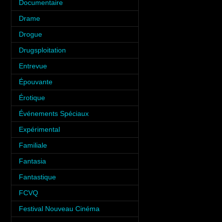
Documentaire
(6)
Drame
(6)
Drogue
(6)
Drugsploitation
(2)
Entrevue
(31)
Épouvante
(9)
Érotique
(12)
Événements Spéciaux
(34)
Expérimental
(2)
Familiale
(10)
Fantasia
(35)
Fantastique
(8)
FCVQ
(1)
Festival Nouveau Cinéma
(2)