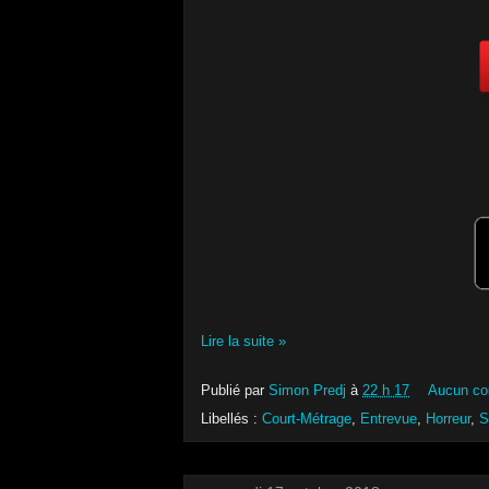
Lire la suite »
Publié par
Simon Predj
à
22 h 17
Aucun co
Libellés :
Court-Métrage
,
Entrevue
,
Horreur
,