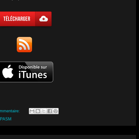
mmentaire:
SPASM