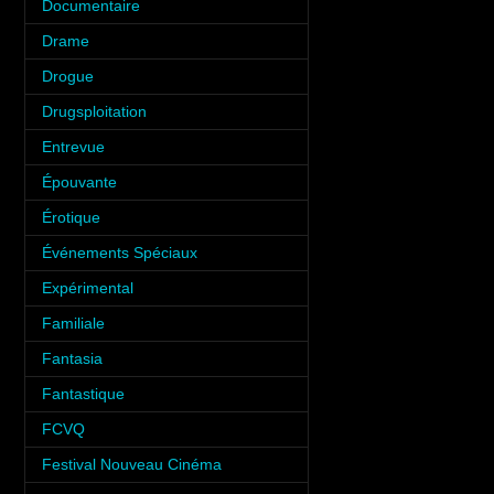
Documentaire
(6)
Drame
(6)
Drogue
(6)
Drugsploitation
(2)
Entrevue
(31)
Épouvante
(9)
Érotique
(12)
Événements Spéciaux
(34)
Expérimental
(2)
Familiale
(10)
Fantasia
(35)
Fantastique
(8)
FCVQ
(1)
Festival Nouveau Cinéma
(2)