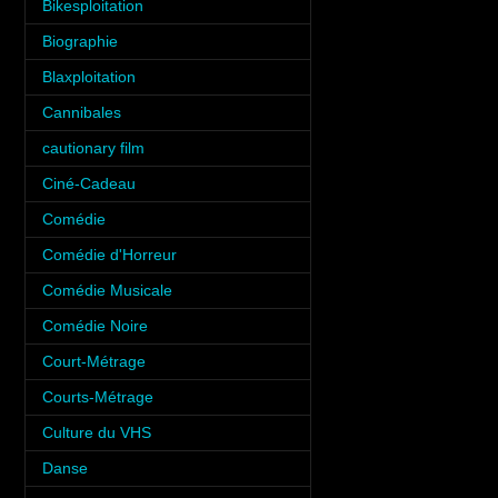
Bikesploitation
(3)
Biographie
(3)
Blaxploitation
(1)
Cannibales
(1)
cautionary film
(1)
Ciné-Cadeau
(1)
Comédie
(10)
Comédie d'Horreur
(8)
Comédie Musicale
(3)
Comédie Noire
(3)
Court-Métrage
(6)
Courts-Métrage
(1)
Culture du VHS
(5)
Danse
(5)