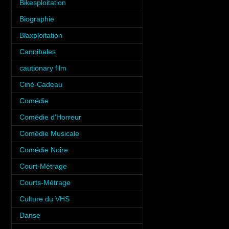
Bikesploitation
(3)
Biographie
(3)
Blaxploitation
(1)
Cannibales
(1)
cautionary film
(1)
Ciné-Cadeau
(1)
Comédie
(10)
Comédie d'Horreur
(8)
Comédie Musicale
(3)
Comédie Noire
(3)
Court-Métrage
(6)
Courts-Métrage
(1)
Culture du VHS
(5)
Danse
(5)