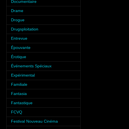
Documentaire
(6)
Drame
(6)
Drogue
(6)
Drugsploitation
(2)
Entrevue
(31)
Épouvante
(9)
Érotique
(12)
Événements Spéciaux
(34)
Expérimental
(2)
Familiale
(10)
Fantasia
(35)
Fantastique
(8)
FCVQ
(1)
Festival Nouveau Cinéma
(2)