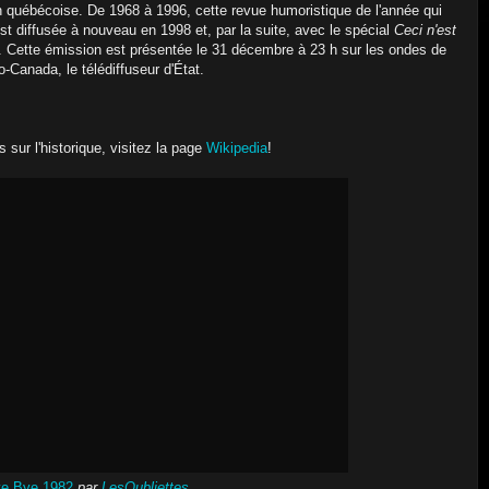
 québécoise. De 1968 à 1996, cette revue humoristique de l'année qui
st diffusée à nouveau en 1998 et, par la suite, avec le spécial
Ceci n'est
. Cette émission est présentée le 31 décembre à
23 h
sur les ondes de
-Canada, le télédiffuseur d'État.
s sur l'historique, visitez la page
Wikipedia
!
e Bye 1982
par
LesOubliettes