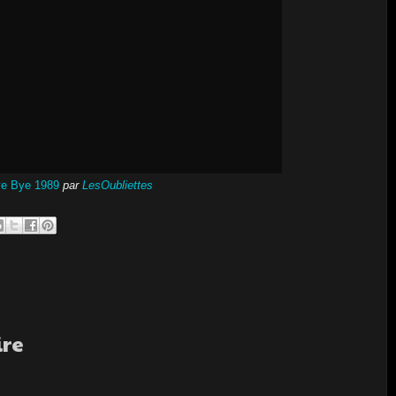
e Bye 1989
par
LesOubliettes
ire