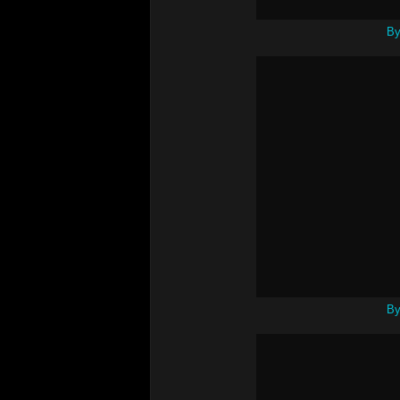
By
By