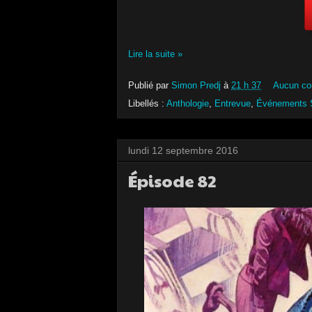
Lire la suite »
Publié par
Simon Predj
à
21 h 37
Aucun co
Libellés :
Anthologie
,
Entrevue
,
Événements 
lundi 12 septembre 2016
Épisode 82