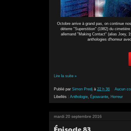
Octobre arrive à grand pas, on continue nos 
déterre "Superstition" (1982) du cimetièr
allemand "Making Contact" (alias Joey, 1
anthologies d'horreur avec
Lire la suite »
Publié par
Simon Predj
à
22 h 38
Aucun co
Libellés :
Anthologie
,
Épouvante
,
Horreur
mardi 20 septembre 2016
Épisode 83