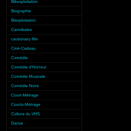
Bikesploitation
(3)
Biographie
(3)
Blaxploitation
(1)
Cannibales
(1)
cautionary film
(1)
Ciné-Cadeau
(1)
Comédie
(10)
Comédie d'Horreur
(8)
Comédie Musicale
(3)
Comédie Noire
(3)
Court-Métrage
(6)
Courts-Métrage
(1)
Culture du VHS
(5)
Danse
(5)