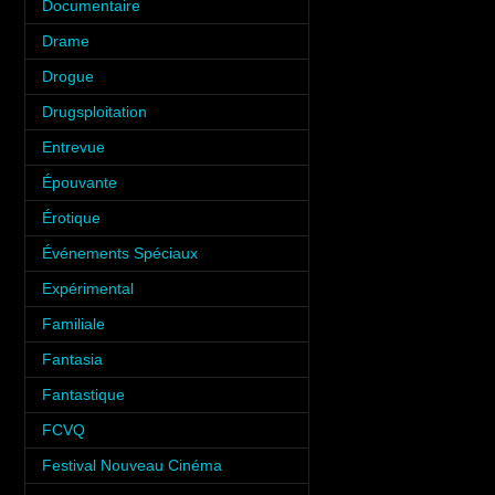
Documentaire
(6)
Drame
(6)
Drogue
(6)
Drugsploitation
(2)
Entrevue
(31)
Épouvante
(9)
Érotique
(12)
Événements Spéciaux
(34)
Expérimental
(2)
Familiale
(10)
Fantasia
(35)
Fantastique
(8)
FCVQ
(1)
Festival Nouveau Cinéma
(2)