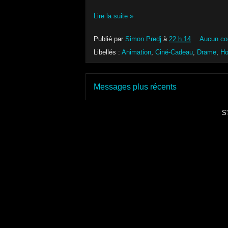
Lire la suite »
Publié par
Simon Predj
à
22 h 14
Aucun co
Libellés :
Animation
,
Ciné-Cadeau
,
Drame
,
Ho
Messages plus récents
S'