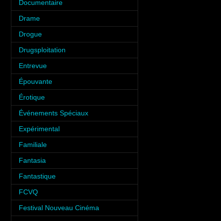
Documentaire
(6)
Drame
(6)
Drogue
(6)
Drugsploitation
(2)
Entrevue
(31)
Épouvante
(9)
Érotique
(12)
Événements Spéciaux
(34)
Expérimental
(2)
Familiale
(10)
Fantasia
(35)
Fantastique
(8)
FCVQ
(1)
Festival Nouveau Cinéma
(2)