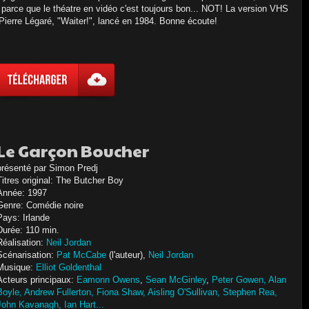
, parce que le théatre en vidéo c'est toujours bon... NOT! La version VHS
Pierre Légaré, "Waiter!", lancé en 1984. Bonne écoute!
Le Garçon Boucher
présenté par Simon Predj
Titres original: The Butcher Boy
Année: 1997
Genre: Comédie noire
Pays: Irlande
Durée: 110 min.
Réalisation:
Neil Jordan
Scénarisation:
Pat McCabe
(l'auteur),
Neil Jordan
Musique:
Elliot Goldenthal
Acteurs principaux:
Eamonn Owens
,
Sean McGinley
,
Peter Gowen,
Alan
Boyle,
Andrew Fullerton,
Fiona Shaw,
Aisling O'Sullivan,
Stephen Rea,
John Kavanagh,
Ian Hart...