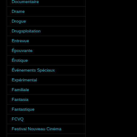
Documentaire
(6)
Drame
(6)
Drogue
(6)
Drugsploitation
(2)
Entrevue
(31)
Épouvante
(9)
Érotique
(12)
Événements Spéciaux
(34)
Expérimental
(2)
Familiale
(10)
Fantasia
(35)
Fantastique
(8)
FCVQ
(1)
Festival Nouveau Cinéma
(2)