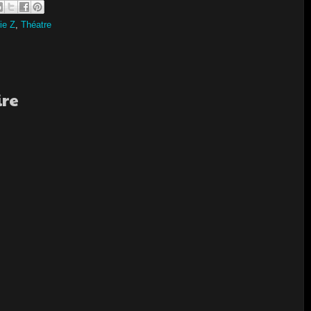
ie Z
,
Théatre
ire