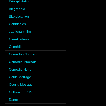
Bikesploitation
(3)
Biographie
(3)
Blaxploitation
(1)
Cannibales
(1)
cautionary film
(1)
Ciné-Cadeau
(1)
Comédie
(10)
Comédie d'Horreur
(8)
Comédie Musicale
(3)
Comédie Noire
(3)
Court-Métrage
(6)
Courts-Métrage
(1)
Culture du VHS
(5)
Danse
(5)