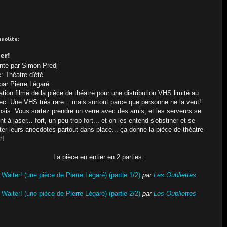
solite:
er!
nté par Simon Predj
: Théatre d'été
 par Pierre Légaré
ation filmé de la pièce de théatre pour une distribution VHS limité au
c. Une VHS très rare... mais surtout parce que personne ne la veut!
sis: Vous sortez prendre un verre avec des amis, et les serveurs se
t à jaser... fort, un peu trop fort... et on les entend s'obstiner et se
ter leurs anecdotes partout dans place... ça donne la pièce de théatre
r!
La pièce en entier en 2 parties:
Waiter! (une pièce de Pierre Légaré) (partie 1/2)
par
Les Oubliettes
Waiter! (une pièce de Pierre Légaré) (partie 2/2)
par
Les Oubliettes