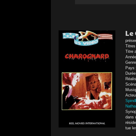
Le
prése
Titres
Titre 
Année
Genre
Pays
Durée
Réali
Scéna
Musiq
Acteu
Spindl
Natha
Synop
dans u
réside
tue le