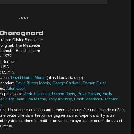
******
 Charognard
nté par Olivier Bigonesse
 original: The Meateater
alternatif: Blood Theatre
: 1979
: Horreur
: USA
: 85 min.
sation:
David Burton Morris
(alias Derek Savage)
risation:
David Burton Morris
,
George Caldwell
,
Damon Fuller
ue:
Arlon Ober
rs principaux:
Arch Joboulian
,
Dianne Davis
,
Peter Spitzer
,
Emily
er
,
Gary Dean
,
Joe Marmo
,
Tony Anthony
,
Frank Montiforte
,
Richard
n
sis:
Un vendeur de chaussures mécontents achète une salle de cinéma
ne petite ville dans l'espoir de gagner sa vie. Cependant, il y a un
nt mystérieux dans le théâtre, un vieil employé qui se nourrit de rats et
s intrus.