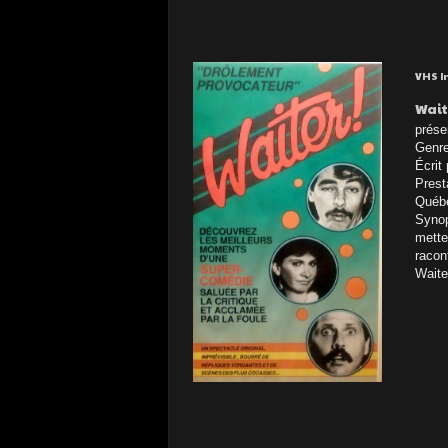
VHS In
Wait
prése
Genre
Écrit
Prest
Québe
Synop
metten
racon
Waite