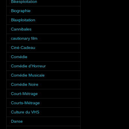
Bikesploitation
(3)
Biographie
(3)
Blaxploitation
(1)
Cannibales
(1)
cautionary film
(1)
Ciné-Cadeau
(1)
Comédie
(10)
Comédie d'Horreur
(8)
Comédie Musicale
(3)
Comédie Noire
(3)
Court-Métrage
(6)
Courts-Métrage
(1)
Culture du VHS
(5)
Danse
(5)