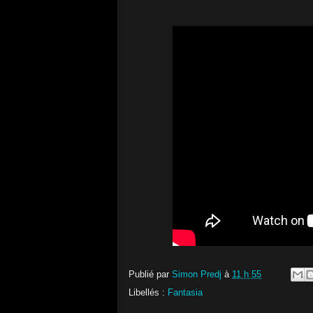
Publié par
Simon Predj
à
11 h 55
Libellés :
Fantasia