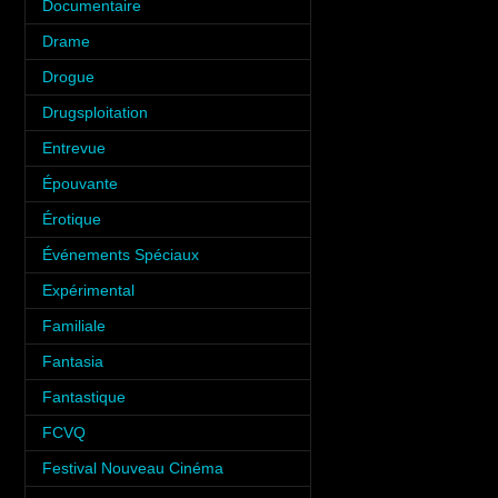
Documentaire
(6)
Drame
(6)
Drogue
(6)
Drugsploitation
(2)
Entrevue
(31)
Épouvante
(9)
Érotique
(12)
Événements Spéciaux
(34)
Expérimental
(2)
Familiale
(10)
Fantasia
(35)
Fantastique
(8)
FCVQ
(1)
Festival Nouveau Cinéma
(2)